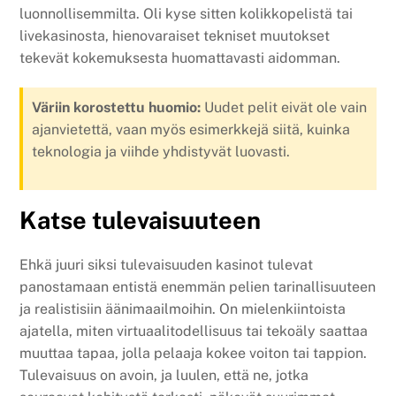
luonnollisemmilta. Oli kyse sitten kolikkopelistä tai
livekasinosta, hienovaraiset tekniset muutokset
tekevät kokemuksesta huomattavasti aidomman.
Väriin korostettu huomio:
Uudet pelit eivät ole vain
ajanvietettä, vaan myös esimerkkejä siitä, kuinka
teknologia ja viihde yhdistyvät luovasti.
Katse tulevaisuuteen
Ehkä juuri siksi tulevaisuuden kasinot tulevat
panostamaan entistä enemmän pelien tarinallisuuteen
ja realistisiin äänimaailmoihin. On mielenkiintoista
ajatella, miten virtuaalitodellisuus tai tekoäly saattaa
muuttaa tapaa, jolla pelaaja kokee voiton tai tappion.
Tulevaisuus on avoin, ja luulen, että ne, jotka