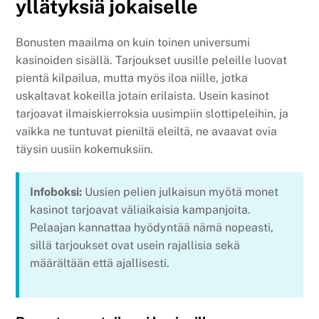
yllätyksiä jokaiselle
Bonusten maailma on kuin toinen universumi
kasinoiden sisällä. Tarjoukset uusille peleille luovat
pientä kilpailua, mutta myös iloa niille, jotka
uskaltavat kokeilla jotain erilaista. Usein kasinot
tarjoavat ilmaiskierroksia uusimpiin slottipeleihin, ja
vaikka ne tuntuvat pieniltä eleiltä, ne avaavat ovia
täysin uusiin kokemuksiin.
Infoboksi:
Uusien pelien julkaisun myötä monet
kasinot tarjoavat väliaikaisia kampanjoita.
Pelaajan kannattaa hyödyntää nämä nopeasti,
sillä tarjoukset ovat usein rajallisia sekä
määrältään että ajallisesti.