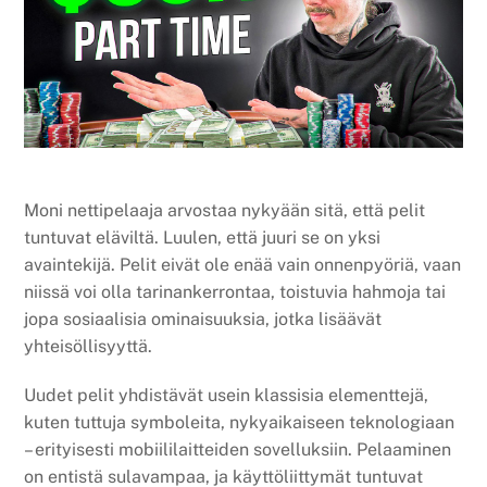
Moni nettipelaaja arvostaa nykyään sitä, että pelit
tuntuvat eläviltä. Luulen, että juuri se on yksi
avaintekijä. Pelit eivät ole enää vain onnenpyöriä, vaan
niissä voi olla tarinankerrontaa, toistuvia hahmoja tai
jopa
sosiaalisia ominaisuuksia
, jotka lisäävät
yhteisöllisyyttä.
Uudet pelit yhdistävät usein klassisia elementtejä,
kuten tuttuja symboleita, nykyaikaiseen teknologiaan
– erityisesti mobiililaitteiden sovelluksiin. Pelaaminen
on entistä sulavampaa, ja käyttöliittymät tuntuvat